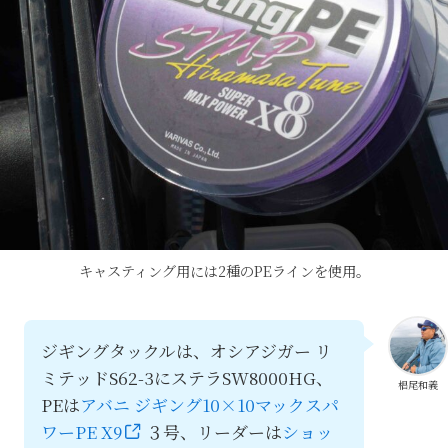
キャスティング用には2種のPEラインを使用。
ジギングタックルは、オシアジガー リ
ミテッドS62-3にステラSW8000HG、
椙尾和義
PEは
アバニ ジギング10×10マックスパ
ワーPE X9
３号、リーダーは
ショッ