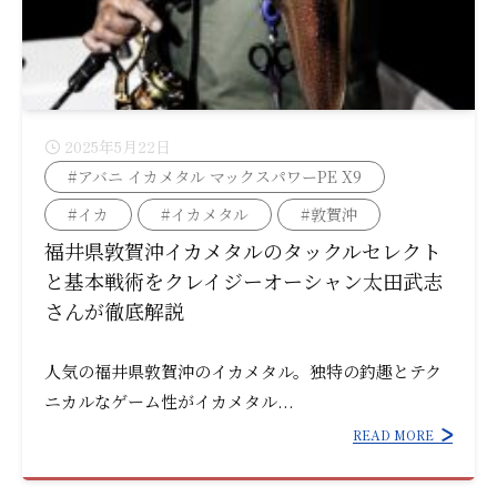
2025年5月22日
#アバニ イカメタル マックスパワーPE X9
#イカ
#イカメタル
#敦賀沖
福井県敦賀沖イカメタルのタックルセレクト
と基本戦術をクレイジーオーシャン太田武志
さんが徹底解説
人気の福井県敦賀沖のイカメタル。独特の釣趣とテク
ニカルなゲーム性がイカメタル...
READ MORE