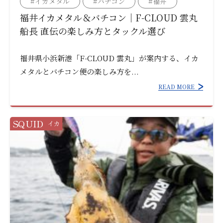
#イカメタル
#バチコン
#福井
福井イカメタル＆バチコン｜F-CLOUD 雲丸
船長 直伝の楽しみ方とタックル選び
福井県小浜新港「F-CLOUD 雲丸」が案内する、イカ
メタルとバチコン便の楽しみ方を...
READ MORE
SQUID
イカ