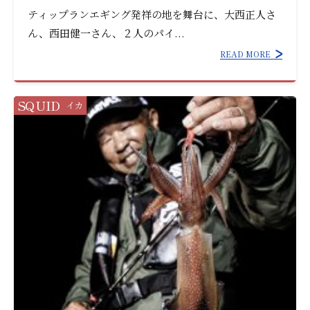
ティップランエギング発祥の地を舞台に、大西正人さ
ん、西田健一さん、２人のパイ...
READ MORE
SQUID
イカ