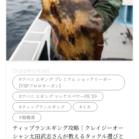
2025年11月28日
#アバニ エギング プレミアム ショックリーダー
[VSPフロロカーボン]
#アバニ エギング マックスパワーPE X9
#ティップランエギング
#イカ
#相模湾
ティップランエギング攻略｜クレイジーオー
シャン太田武志さんが教えるタックル選びと