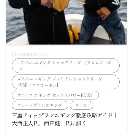
2025年10月24日
#アバニ エギング ショックリーダー[フロロカーボ
ン]
#アバニ エギング プレミアム ショックリーダー
[VSPフロロカーボン]
#アバニ エギング マックスパワーPE X9
#ティップランエギング
#イカ
三重ティップランエギング徹底攻略ガイド｜
大西正人氏、西田健一氏に訊く