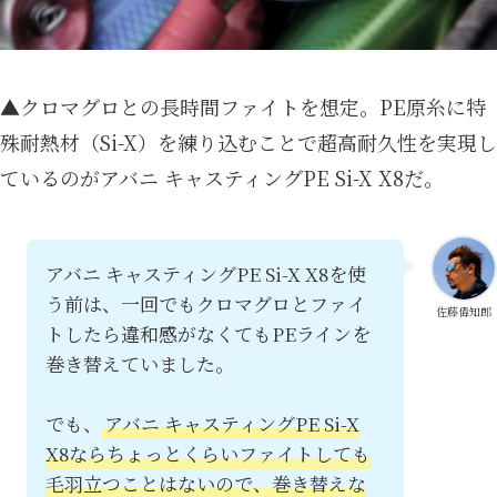
▲クロマグロとの長時間ファイトを想定。PE原糸に特
殊耐熱材（Si-X）を練り込むことで超高耐久性を実現し
ているのがアバニ キャスティングPE Si-X X8だ。
アバニ キャスティングPE Si-X X8を使
う前は、一回でもクロマグロとファイ
佐藤偉知郎
トしたら違和感がなくてもPEラインを
巻き替えていました。
でも、
アバニ キャスティングPE Si-X
X8ならちょっとくらいファイトしても
毛羽立つことはないので、巻き替えな