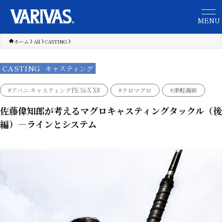
ホーム
All
CASTING
CASTING
キャスティング
#アバニ キャスティングPE Si-X X8
#クロマグロ
#津軽海峡
佐藤偉知郎が考えるマグロキャスティングタックル（後
編）―ラインとシステム