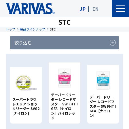
JP
EN
STC
トップ
製品ラインナップ
STC
絞り込む
製品カテゴリー
釣りジャンル
製品
リセット
検索する
テーパードリー
テーパードリー
スーパートラウ
ダー レコードマ
ダー レコードマ
トエリア ショッ
スター SW FHT I
スター SW FHT I
製品名で検索
クリーダー SVG2
GFA［ナイロ
GFA［ナイロ
[ナイロン]
ン］パイロレッ
ン］
ド