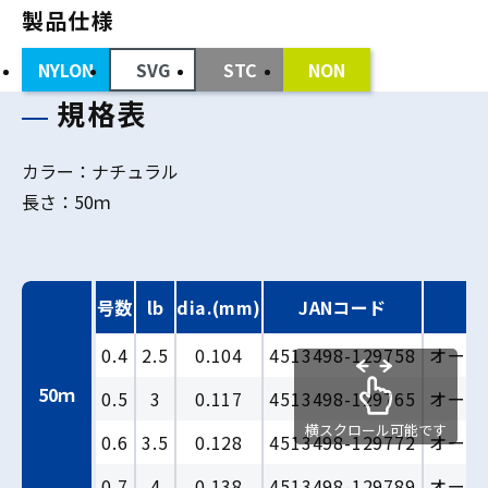
製品仕様
NYLON
SVG
STC
NON
規格表
カラー：ナチュラル
長さ：50ｍ
号数
lb
dia.(mm)
JANコード
価
0.4
2.5
0.104
4513498-129758
オープ
50ｍ
0.5
3
0.117
4513498-129765
オープ
横スクロール可能です
0.6
3.5
0.128
4513498-129772
オープ
0.7
4
0.138
4513498-129789
オープ