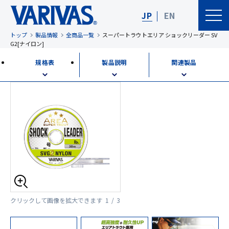
JP
EN
トップ
製品情報
全商品一覧
スーパートラウトエリア ショックリーダー SV
G2[ナイロン]
規格表
製品説明
関連製品
クリックして画像を拡大できます
1 / 3