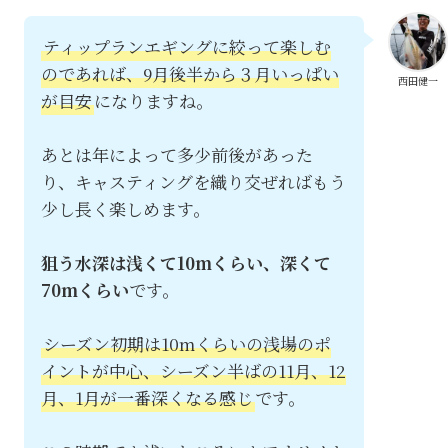
ティップランエギングに絞って楽しむ
のであれば、9月後半から３月いっぱい
西田健一
が目安
になりますね。
あとは年によって多少前後があった
り、キャスティングを織り交ぜればもう
少し長く楽しめます。
狙う水深は浅くて10mくらい、深くて
70mくらい
です。
シーズン初期は10mくらいの浅場のポ
イントが中心、シーズン半ばの11月、12
月、1月が一番深くなる感じ
です。