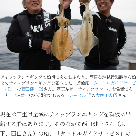
ティップランエギングの始祖であるおふたり。写真右が試行錯誤から始
めてティップランエギングを確立した、遊漁船「
タートルガイドサービ
ス
」の
西田健一
さん。写真左が「ティップラン」の命名者であ
り、この釣りの伝道師でもある
バレーヒル
の
大西正人
さん。
現在は三重県全域にティップランエギングを看板に出
船する船はあります。そのなかで西田健一さん（以
下、西田さん）の船、「タートルガイドサービス」の