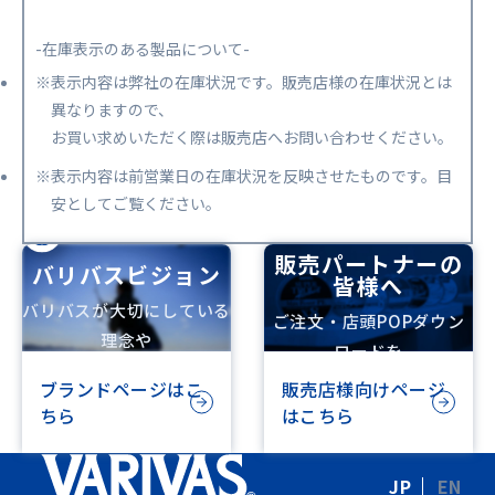
-在庫表示のある製品について-
※表示内容は弊社の在庫状況です。販売店様の在庫状況とは
異なりますので、
お買い求めいただく際は販売店へお問い合わせください。
※表示内容は前営業日の在庫状況を反映させたものです。目
安としてご覧ください。
販売パートナーの
バリバスビジョン
皆様へ
バリバスが大切にしている
ご注文・店頭POPダウン
理念や
ロードを
ビジョンを記載しています
行えます
ブランドページはこ
販売店様向けページ
ちら
はこちら
JP
EN