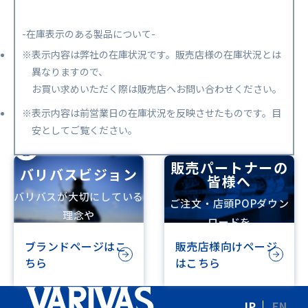
-在庫表示のある製品について-
※表示内容は弊社の在庫状況です。販売店様の在庫状況とは
異なりますので、
お買い求めいただく際は販売店へお問い合わせください。
※表示内容は前営業日の在庫状況を反映させたものです。目
安としてご覧ください。
販売パートナーの
バリバスビジョン
皆様へ
バリバスが大切にしている
ご注文・店頭POPダウン
理念や
ロードを
ビジョンを記載しています
行えます
ブランドページはこ
販売店様向けページ
ちら
はこちら
JP
EN