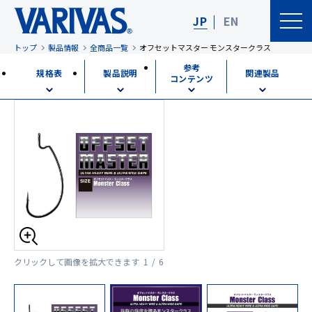
JP
EN
トップ
製品情報
全商品一覧
オフセットマスター モンスタークラス
参考
規格表
製品説明
関連製品
コンテンツ
クリックして画像を拡大できます
1 / 6