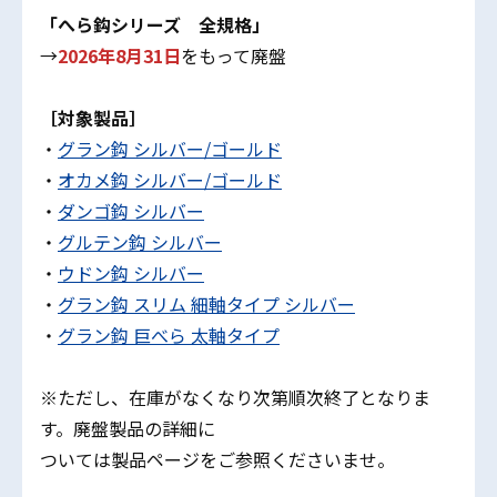
「へら鈎シリーズ 全規格」
→
2026年8月31日
をもって廃盤
［対象製品］
・
グラン鈎 シルバー/ゴールド
・
オカメ鈎 シルバー/ゴールド
・
ダンゴ鈎 シルバー
・
グルテン鈎 シルバー
・
ウドン鈎 シルバー
・
グラン鈎 スリム 細軸タイプ シルバー
・
グラン鈎 巨べら 太軸タイプ
※ただし、在庫がなくなり次第順次終了となりま
す。廃盤製品の詳細に
ついては製品ページをご参照くださいませ。