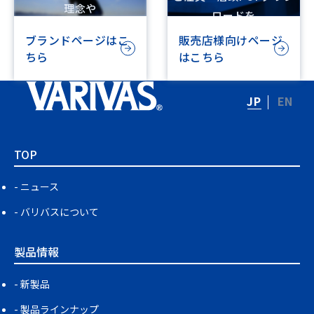
理念や
ロードを
ビジョンを記載しています
行えます
ブランドページはこ
販売店様向けページ
ちら
はこちら
JP
EN
TOP
ニュース
バリバスについて
製品情報
新製品
製品ラインナップ