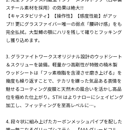
スチール素材を採用）の効果は絶大!!
【キャスタビリティ】【操作性】【感度性能】がアッ
プ!! 更にグラスファイバー唯一の弱点「腰砕け感」をも
完全払拭。大型鱒の顎にハリを残して確りとフッキング
し獲り込めます。
3. グラファイトワークスオリジナル設計のウッドシート
＆スクリューを装備。軽量かつ高剛性が特徴の楠木製
ウッドシートは「フッ素樹脂を含浸させ磨き上げる」を
幾度も繰り返すことで、テカリを嫌った気品ある表情を
魅せるコーティング皮膜と天然木の風合いを活かし高品
位を極めた仕上がり。STH はよりナローにシェイピング
加工し、フィッティングを至高レベルに…。
4. 段々状に組み上げたカーボンメッシュパイプを配した
唯一無二なるグリップシステム。【AAA グレードコル