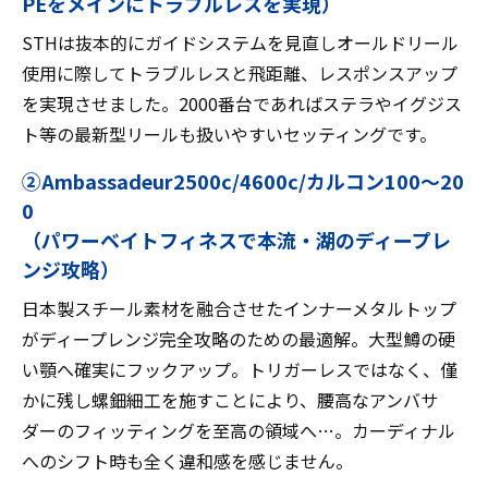
PEをメインにトラブルレスを実現）
STHは抜本的にガイドシステムを見直しオールドリール
使用に際してトラブルレスと飛距離、レスポンスアップ
を実現させました。2000番台であればステラやイグジス
ト等の最新型リールも扱いやすいセッティングです。
②Ambassadeur2500c/4600c/カルコン100～20
0
（パワーベイトフィネスで本流・湖のディープレ
ンジ攻略）
日本製スチール素材を融合させたインナーメタルトップ
がディープレンジ完全攻略のための最適解。大型鱒の硬
い顎へ確実にフックアップ。トリガーレスではなく、僅
かに残し螺鈿細工を施すことにより、腰高なアンバサ
ダーのフィッティングを至高の領域へ…。カーディナル
へのシフト時も全く違和感を感じません。