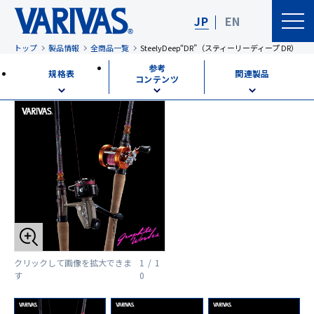
JP
EN
トップ
製品情報
全商品一覧
SteelyDeep“DR”（スティーリーディープ DR）
参考
規格表
関連製品
コンテンツ
クリックして画像を拡大できま
1 / 1
す
0