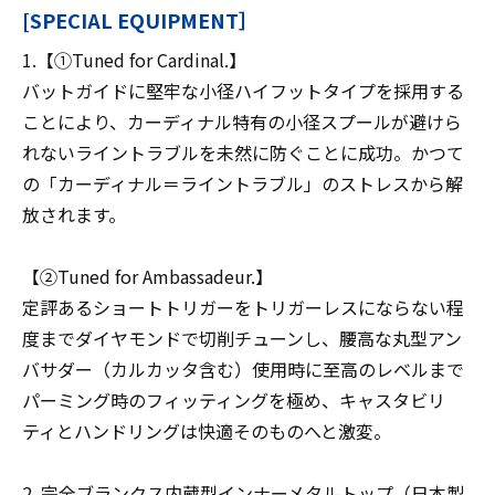
[SPECIAL EQUIPMENT］
1.【①Tuned for Cardinal.】
バットガイドに堅牢な小径ハイフットタイプを採用する
ことにより、カーディナル特有の小径スプールが避けら
れないライントラブルを未然に防ぐことに成功。かつて
の「カーディナル＝ライントラブル」のストレスから解
放されます。
【②Tuned for Ambassadeur.】
定評あるショートトリガーをトリガーレスにならない程
度までダイヤモンドで切削チューンし、腰高な丸型アン
バサダー（カルカッタ含む）使用時に至高のレベルまで
パーミング時のフィッティングを極め、キャスタビリ
ティとハンドリングは快適そのものへと激変。
2. 完全ブランクス内蔵型インナーメタルトップ（日本製