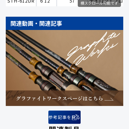
STH-612DR
6'12''
57
ナイロン・フロロカーボ
横スクロール可能です
関連動画・関連記事
参考記事を見る