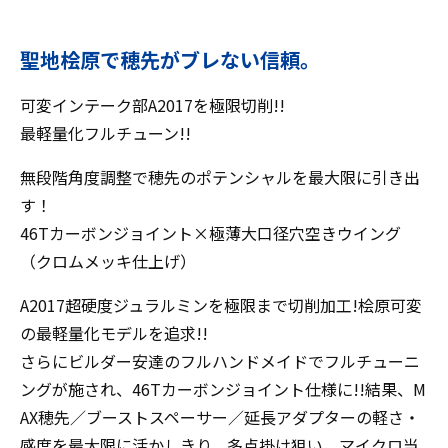
聖地桧原で穂先がブレない信頼。
可変インテーク部A2017を極限切削!!
最軽量化フルチューン!!
無段階角度調整で穂先のポテンシャルを最大限に引き出
す！
46Tカーボンジョイント×極薄大口径穴空きウイング
（クロムメッキ仕上げ）
A2017超硬度ジュラルミンを極限まで切削加工!桧原可変
の最軽量化モデルを追求!!
さらにビルダー安達のフルハンドメイドでフルチューニ
ングが施され、46Tカーボンジョイント仕様に!!結果、M
AX穂先／ブーストスペーサー／延長アダプターの軽さ・
感度を最大限に活かしきり、多点掛け狙い、マイクロ当