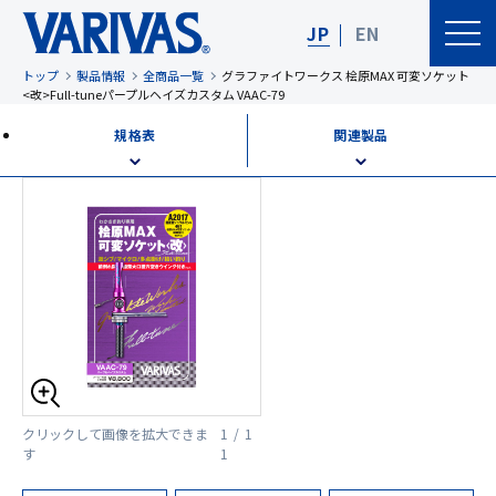
JP
EN
トップ
製品情報
全商品一覧
グラファイトワークス 桧原MAX 可変ソケット
<改>Full-tuneパープルヘイズカスタム VAAC-79
規格表
関連製品
クリックして画像を拡大できま
1 / 1
す
1