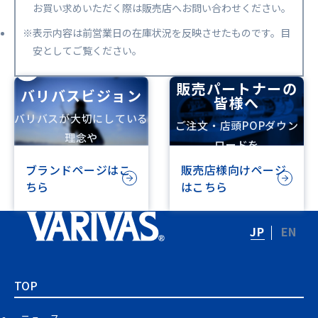
お買い求めいただく際は販売店へお問い合わせください。
※表示内容は前営業日の在庫状況を反映させたものです。目
安としてご覧ください。
販売パートナーの
バリバスビジョン
皆様へ
バリバスが大切にしている
ご注文・店頭POPダウン
理念や
ロードを
ビジョンを記載しています
行えます
ブランドページはこ
販売店様向けページ
ちら
はこちら
JP
EN
TOP