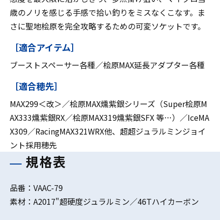
歳のノリを感じる手感で拾い釣りをミスなくこなす。ま
さに聖地桧原を完全攻略するための可変ソケットです。
［適合アイテム］
ブーストスペーサー各種／桧原MAX延長アダプター各種
［適合穂先］
MAX299＜改＞／桧原MAX燻紫銀シリーズ（Super桧原M
AX333燻紫銀RX／桧原MAX319燻紫銀SFX 等…）／IceMA
X309／RacingMAX321WRX他、超超ジュラルミンジョイ
ント採用穂先
規格表
品番：VAAC-79
素材：A2017"超硬度ジュラルミン／46Tハイカーボン