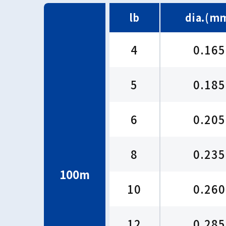
lb
dia.(m
4
0.165
5
0.185
6
0.205
8
0.235
100m
10
0.260
12
0.285