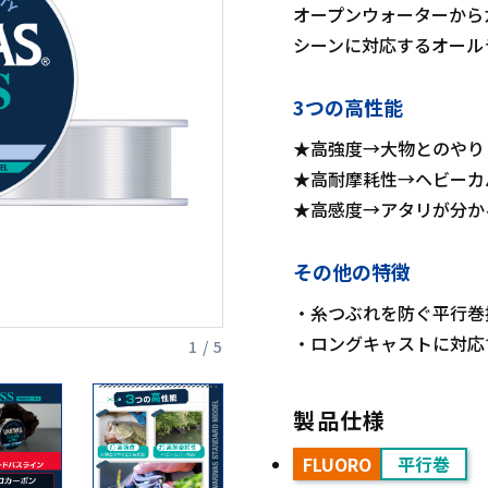
オープンウォーターから
シーンに対応するオール
3つの高性能
★高強度→大物とのやり
★高耐摩耗性→ヘビーカ
★高感度→アタリが分か
その他の特徴
・糸つぶれを防ぐ平行巻
・ロングキャストに対応す
1 / 5
製品仕様
FLUORO
平行巻