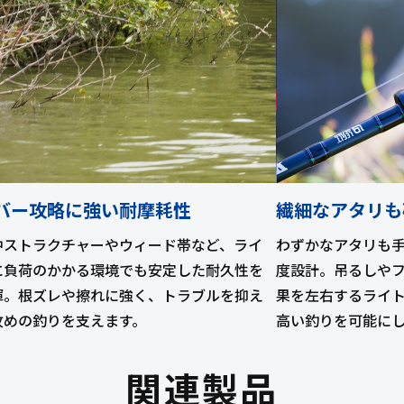
バー攻略に強い耐摩耗性
繊細なアタリも
中ストラクチャーやウィード帯など、ライ
わずかなアタリも
に負荷のかかる環境でも安定した耐久性を
度設計。吊るしや
揮。根ズレや擦れに強く、トラブルを抑え
果を左右するライ
攻めの釣りを支えます。
高い釣りを可能に
関連製品