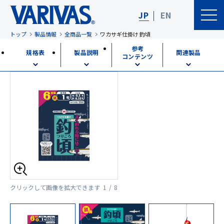
JP
EN
トップ
製品情報
全商品一覧
ワカサギ仕掛け 釣頃
参考
規格表
製品説明
関連製品
コンテンツ
クリックして画像を拡大できます
1 / 8