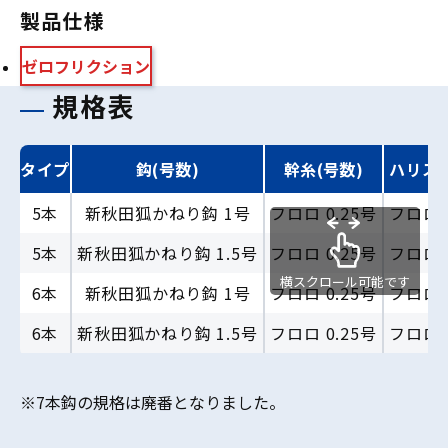
製品仕様
ゼロフリクション
規格表
タイプ
鈎(号数)
幹糸(号数)
ハリス(
5本
新秋田狐かねり鈎 1号
フロロ 0.25号
フロロ 
5本
新秋田狐かねり鈎 1.5号
フロロ 0.25号
フロロ 
横スクロール可能です
6本
新秋田狐かねり鈎 1号
フロロ 0.25号
フロロ 
6本
新秋田狐かねり鈎 1.5号
フロロ 0.25号
フロロ 
※7本鈎の規格は廃番となりました。