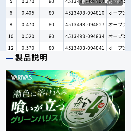
5
0.370
80
4513498-094803
オープン
横スクロール可能です
6
0.405
80
4513498-094810
オープン
8
0.470
80
4513498-094827
オープン
10
0.520
80
4513498-094834
オープン
12
0.570
80
4513498-094841
オープン
製品説明
14
0.620
80
4513498-094858
オープン
16
0.660
80
4513498-094865
オープン
18
0.700
60
4513498-094872
オープン
20
0.740
60
4513498-094889
オープン