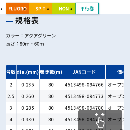
FLUORO
SP-T
NON
平行巻
規格表
カラー：アクアグリーン
長さ：80ｍ・60ｍ
号数
dia.(mm)
巻き数(m)
JANコード
価格
2
0.235
80
4513498-094766
オープン
2.5
0.260
80
4513498-094773
オープン
3
0.285
80
4513498-094780
オープン
4
0.330
80
4513498-094797
オープン