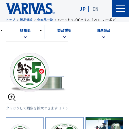
JP
EN
トップ
製品情報
全商品一覧
ハードトップ 船ハリス［フロロカーボン］
規格表
製品説明
関連製品
クリックして画像を拡大できます
1 / 6