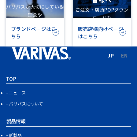
バリバスが大切にしている
ご注文・店頭POPダウン
理念や
ロードを
ビジョンを記載しています
行えます
ブランドページはこ
販売店様向けページ
ちら
はこちら
JP
EN
TOP
ニュース
バリバスについて
製品情報
新製品