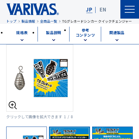
JP
EN
トップ
製品情報
全商品一覧
TGグレネードシンカー クイックチェンジャー
参考
規格表
製品説明
関連製品
コンテンツ
クリックして画像を拡大できます
1 / 8