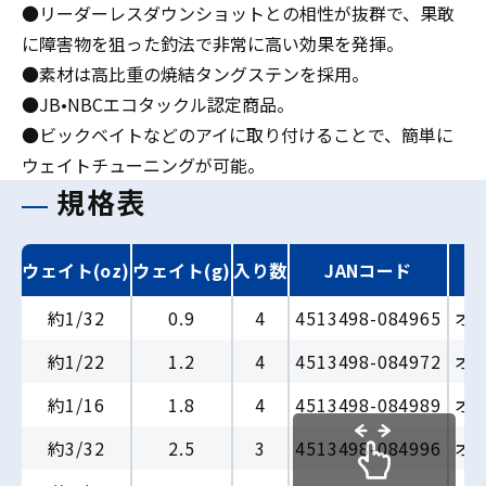
●リーダーレスダウンショットとの相性が抜群で、果敢
に障害物を狙った釣法で非常に高い効果を発揮。
●素材は高比重の焼結タングステンを採用。
●JB•NBCエコタックル認定商品。
●ビックベイトなどのアイに取り付けることで、簡単に
ウェイトチューニングが可能。
規格表
ウェイト(oz)
ウェイト(g)
入り数
JANコード
約1/32
0.9
4
4513498-084965
オ
約1/22
1.2
4
4513498-084972
オ
約1/16
1.8
4
4513498-084989
オ
約3/32
2.5
3
4513498-084996
オ