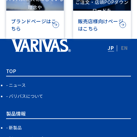
ご注文・店頭POPダウン
理念や
ロードを
ビジョンを記載しています
行えます
ブランドページはこ
販売店様向けページ
ちら
はこちら
JP
EN
TOP
ニュース
バリバスについて
製品情報
新製品