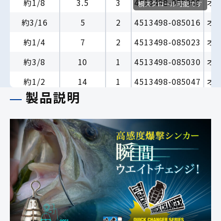
約1/8
3.5
3
4513498-085009
オ
横スクロール可能です
約3/16
5
2
4513498-085016
オ
約1/4
7
2
4513498-085023
オ
約3/8
10
1
4513498-085030
オ
約1/2
14
1
4513498-085047
オ
製品説明
約3/4
21
1
4513498-085054
オ