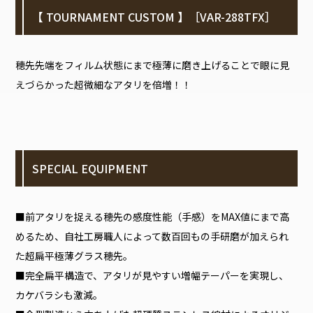
【 TOURNAMENT CUSTOM 】［VAR-288TFX］
穂先先端をフィルム状態にまで極薄に磨き上げることで眼に見
えづらかった超微細なアタリを倍増！！
SPECIAL EQUIPMENT
■前アタリを捉える穂先の感度性能（手感）をMAX値にまで高
めるため、自社工房職人によって数百回もの手研磨が加えられ
た超扁平極薄グラス穂先。
■完全扁平構造で、アタリが見やすい増幅テーパーを実現し、
カケバラシも激減。