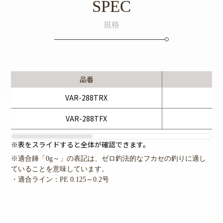
SPEC
規格
品番
VAR-288TRX
適
VAR-288TFX
適
※表をスライドすると全体が確認できます。
※適合錘「0g～」の表記は、ゼロ釣法的なフカセの釣りに適し
ていることを意味しています。
・適合ライン：PE 0.125～0.2号