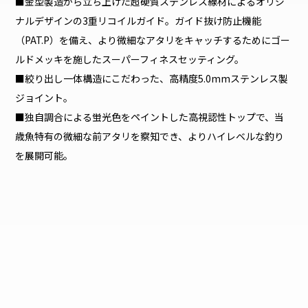
■金型製造から立ち上げた超硬質ステンレス線材によるオリジ
ナルデザインの3重リコイルガイド。ガイド抜け防止機能
（PAT.P）を備え、より微細なアタリをキャッチするためにゴー
ルドメッキを施したスーパーフィネスセッティング。
■絞り出し一体構造にこだわった、高精度5.0mmステンレス製
ジョイント。
■独自調合による蛍光色をペイントした高視認性トップで、当
歳魚特有の微細な前アタリを察知でき、よりハイレベルな釣り
を展開可能。