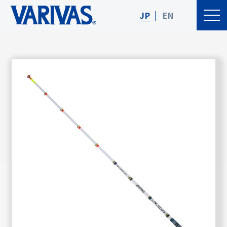
JP
EN