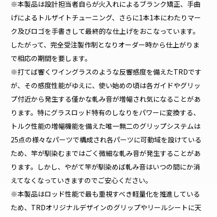
※本製品は設計担当者自らが火入れによるブランク矯正、手曲
げによるトルザイトチューニング、さらに1本1本にわたりマー
ク及びロゴを手書きして最終的な仕上げをおこなっています。
したがって、完全受注製作制となりオーダー時から仕上がりま
で相応の期間を要します。
※打てば響くワイングラスのような反響感度を備えたTRDです
が、その感度性能がゆえに、使い始めの頃は各ガイドやグリッ
プ付近から発生する僅かな軋み音が増幅され気になることがあ
ります。特にグラスロッド特有のしなりをパワーに変換する、
トルク性能の増幅機能を備えた唯一無二のグリップシステムは
25点の様々なパーツで構成され各パーツに可動域を設けている
ため、竿が馴染むまではごく微細な軋み音が発生することがあ
ります。しかし、やがて竿が馴染めば軋み音はいつの間にか消
えてなくなっていきますのでご安心ください。
※本製品はロッド性能で最も重視すべき軽量化を推進している
ため、TRDオリジナルデザインのグリップやリールシートに天