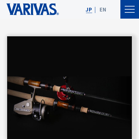
JP
EN