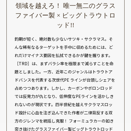
領域を越えろ！ 唯一無二のグラス
ファイバー製 × ビッグトラウトロ
ッド!!
釣期が短く、絶対数も少ないサツキ・サクラマス。そ
んな稀有なるターゲットを手中に収めるためには、ど
れだけマイナス要因を払拭できるかが鍵を握ります。
［TRD］は、まずバラシ率を極限まで減らすことを命
題としました。一方、近年このジャンルはトラウトア
ドバンスを代表する次世代PE ラインが台頭しシェアを
占めつつあります。しかし、カーボンやボロンロッド
では反発力が仇となり、低伸度なPEラインを活かしき
れないのが現状です。四半世紀を越えサクラマスロッ
ド設計に心血を注ぎ込んできた作者が二律背反する双
方のジレンマを統括し克服！ フォーミュラカーの如き
突き抜けたグラスファイバー製ビッグトラウトロッド