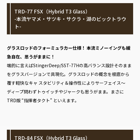
TRD-77 FSX（Hybrid T3 Glass）
-本流ヤマメ・サツキ・サクラ・湖のビックトラウ
ト-
グラスロッドのフォーミュラカー仕様！ 本流ミノーイングも緩
急自在、思うがままに！
端的に言えばStingerDeep/SST-77Hの高バランス設計そのまま
をグラスバージョンで具現化。グラスロッドの概念を根底から
覆す軽快なキャ スタビリティ＆操作性によりサーフェイス～
ディープ問わずトゥイッチやジャークも思うがまま。まさに
TRD版 “指揮者タクト” といえます。
TRD-84 FSX（Hybrid T3 Glass）