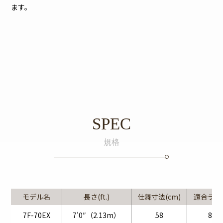
ます。
SPEC
規格
モデル名
長さ(ft.)
仕舞寸法(cm)
適合ライン(
7F-70EX
7’0″（2.13m）
58
8～2