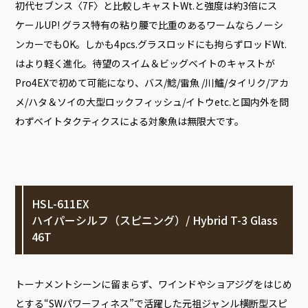
初代セブンス〈7F〉と比較しキャストWt.と強度は約3倍にス
ケールUP! グラス特有の粘り腰で比重のあるワームならノーシ
ンカーでもOK。しかも4pcs.グラスロッドにも拘らずロッドWt.
はより軽く進化。待望のスイム＆ビッグベイトのキャストが
Pro4EXで初めて可能になり、バス/鯰/雷魚 /川鱸/タイリク/アカ
メ/ハタ＆ソイの大型ロックフィッシュ/イトウetc.と国内外を問
わずベイトタクティクスによる対象魚は無限大です。
HSL-611EX
ハイパーシルフ（スピニング）/ Hybrid T-3 Glass
46T
トーナメントシーンに留まらず、ワインドやショアジグをはじめ
とする“SWパワーフィネス”で活躍した元祖ジャンル横断型スピ