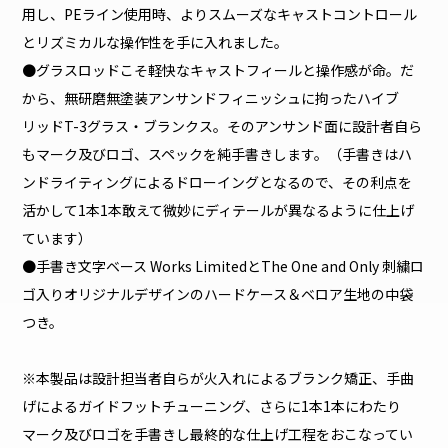
用し、PEライン使用時、よりスムーズなキャストコントロール
とリズミカルな操作性を手に入れました。
●グラスロッドこそ軽快なキャストフィールと操作感が命。だ
から、無研磨無塗装アンサンドフィニッシュに拘ったハイブ
リッドT-3グラス・ブランクス。そのアンサンド面に設計者自ら
もマーク及びロゴ、スペックを純手書きします。（手書きはハ
ンドライティングによるドローイングとなるので、その利点を
活かして1本1本敢えて微妙にディテールが異なるように仕上げ
ています）
●手書き文字ベース Works LimitedとThe One and Only 刺繍ロ
ゴ入りオリジナルデザインのハードケース＆ベロア生地の中袋
つき。
※本製品は設計担当者自らが火入れによるブランク矯正、手曲
げによるガイドフットチューニング、さらに1本1本にわたり
マーク及びロゴを手書きし最終的な仕上げ工程をおこなってい