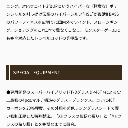
ニング。対応ウェイト3倍UPというハイパーな（極度な）ポテ
ンシャルを引っ提げ伝説のハイパーシルフ“HSL”が復活!! BASS
のパワーフィネスを皮切りに国内外でワインド、スロージギン
グ、ショアジグをこれ1本で難なくこなし、モンスターゲームに
も完全対応したトラベルロッドの究極型です。
SPECIAL EQUIPMENT
●専用開発のスーパーハイブリッドT-3グラス＆<46T>による史
上最強の4pcs.マルチ構造のグラス・ブランクス。コアに46T
カーボンを23％程度、その外周を超低レジングラスシートで覆
い強制圧縮した特殊製法。「XHクラスの強靭な張り」と「MHク
ラスの粘り腰」とを完璧なまでに融合。