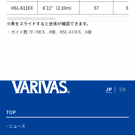
HSL-611EX
6’11″（2.10m）
57
5～1
※表をスライドすると全体が確認できます。
・ガイド数:7F-70EX…8個、HSL-611EX…6個
JP
EN
TOP
ニュース