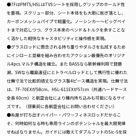
●7FはPMTS/HSLはTVSシートを採用しグリップのホールド性
を重視。スクリュー部分、シート本体をも大胆に削ぎ落とし、
カーボンメッシュパイプで軽量化。ノーシンカー～ビッグベイ
トまで対応しつつ、グラス本来のベンド＆トルクを余すことな
く活かした軽快なキャスタビリティと操作感を実現。
●グラスロッドに懸念される持ち重りやダルさを払拭するため
にインローと並継を組み合わせたアクション最優先のオリジナ
ル4pcs.マルチ構造を確立。また BASSなら新幹線利用で琵琶
湖、SWなら離島遠征にとトラベルロッドとして携行性に優れた
仕舞寸法で比較的頑丈なグラス製4ピース構造を実現。仕舞寸法
は、7F-70EXが58cm、HSL-611EXが57cm（共通ハードケース
全長 60cm）と航空会社により機内持ち込みも可能になるサイ
ズです。（搭乗前に各航空会社にお問い合わせください）
●糸屋が打ち出すハイパー・パワーフィネスロッドだからこ
そ、何時如何なる時も専用ラインのポテンシャルを最大限発揮
せねばなりません。ガイドには敢えてダブルフットのSic-Sを採