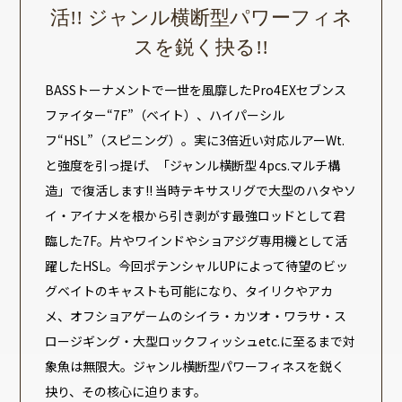
活!! ジャンル横断型パワーフィネ
スを鋭く抉る!!
BASSトーナメントで一世を風靡したPro4EXセブンス
ファイター“7F”（ベイト）、ハイパーシル
フ“HSL”（スピニング）。実に3倍近い対応ルアーWt.
と強度を引っ提げ、「ジャンル横断型 4pcs.マルチ構
造」で復活します!! 当時テキサスリグで大型のハタやソ
イ・アイナメを根から引き剥がす最強ロッドとして君
臨した7F。片やワインドやショアジグ専用機として活
躍したHSL。今回ポテンシャルUPによって待望のビッ
グベイトのキャストも可能になり、タイリクやアカ
メ、オフショアゲームのシイラ・カツオ・ワラサ・ス
ロージギング・大型ロックフィッシュetc.に至るまで対
象魚は無限大。ジャンル横断型パワーフィネスを鋭く
抉り、その核心に迫ります。