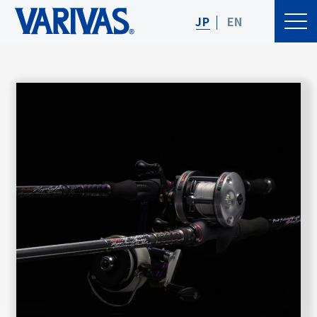
JP
EN